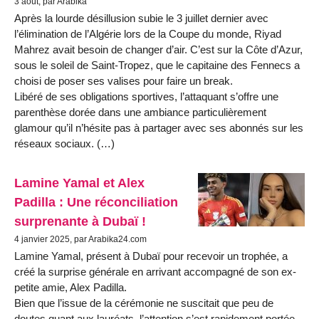
3 août, par Arabika
Après la lourde désillusion subie le 3 juillet dernier avec
l’élimination de l’Algérie lors de la Coupe du monde, Riyad
Mahrez avait besoin de changer d’air. C’est sur la Côte d’Azur,
sous le soleil de Saint-Tropez, que le capitaine des Fennecs a
choisi de poser ses valises pour faire un break.
Libéré de ses obligations sportives, l’attaquant s’offre une
parenthèse dorée dans une ambiance particulièrement
glamour qu’il n’hésite pas à partager avec ses abonnés sur les
réseaux sociaux. (…)
Lamine Yamal et Alex
Padilla : Une réconciliation
surprenante à Dubaï !
4 janvier 2025, par Arabika24.com
Lamine Yamal, présent à Dubaï pour recevoir un trophée, a
créé la surprise générale en arrivant accompagné de son ex-
petite amie, Alex Padilla.
Bien que l’issue de la cérémonie ne suscitait que peu de
doutes quant aux lauréats, l’attention s’est rapidement portée