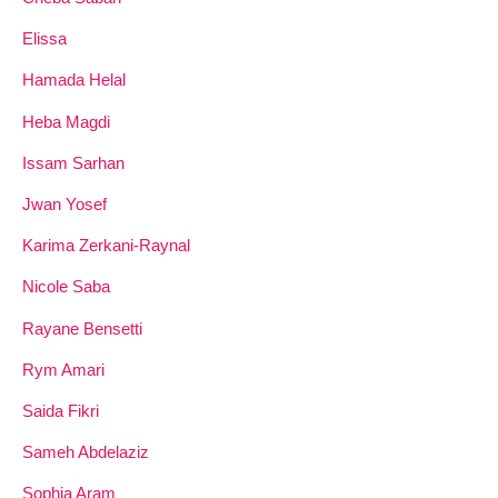
Elissa
Hamada Helal
Heba Magdi
Issam Sarhan
Jwan Yosef
Karima Zerkani-Raynal
Nicole Saba
Rayane Bensetti
Rym Amari
Saida Fikri
Sameh Abdelaziz
Sophia Aram