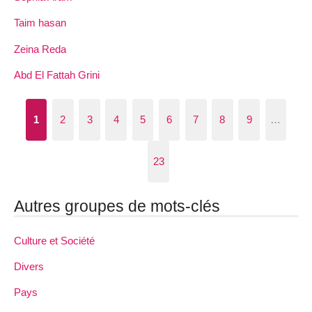
Taim hasan
Zeina Reda
Abd El Fattah Grini
1
2
3
4
5
6
7
8
9
…
23
Autres groupes de mots-clés
Culture et Société
Divers
Pays