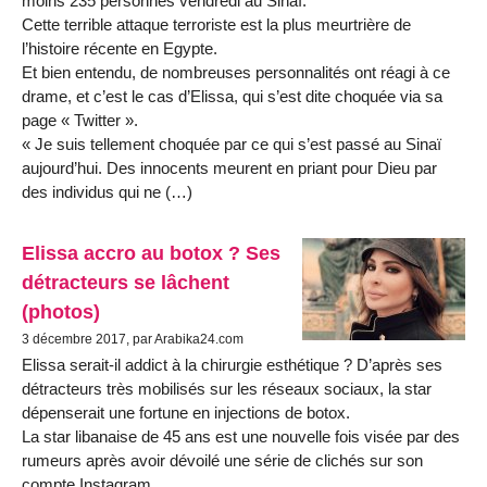
moins 235 personnes vendredi au Sinaï.
Cette terrible attaque terroriste est la plus meurtrière de
l’histoire récente en Egypte.
Et bien entendu, de nombreuses personnalités ont réagi à ce
drame, et c’est le cas d’Elissa, qui s’est dite choquée via sa
page « Twitter ».
« Je suis tellement choquée par ce qui s’est passé au Sinaï
aujourd’hui. Des innocents meurent en priant pour Dieu par
des individus qui ne (…)
Elissa accro au botox ? Ses
détracteurs se lâchent
(photos)
3 décembre 2017, par Arabika24.com
Elissa serait-il addict à la chirurgie esthétique ? D’après ses
détracteurs très mobilisés sur les réseaux sociaux, la star
dépenserait une fortune en injections de botox.
La star libanaise de 45 ans est une nouvelle fois visée par des
rumeurs après avoir dévoilé une série de clichés sur son
compte Instagram.