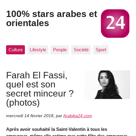
100% stars arabes et
orientales
Culture
Lifestyle
People
Société
Sport
Farah El Fassi,
quel est son
secret minceur ?
(photos)
mercredi 14 février 2018
,
par
Arabika24.com
Après avoir souhaité la Saint-Valentin à tous les
amoureux, même elle estime que cette fête des amoureux