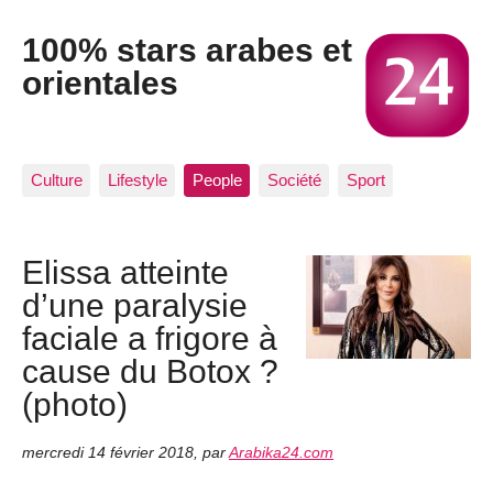
100% stars arabes et
orientales
Culture
Lifestyle
People
Société
Sport
Elissa atteinte
d’une para­ly­sie
faciale a frigore à
cause du Botox ?
(photo)
mercredi 14 février 2018
,
par
Arabika24.com