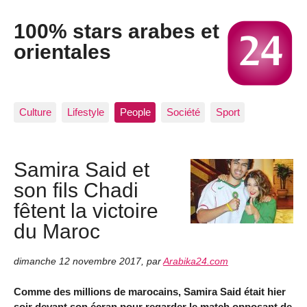
100% stars arabes et
orientales
Culture
Lifestyle
People
Société
Sport
Samira Said et
son fils Chadi
fêtent la victoire
du Maroc
dimanche 12 novembre 2017
,
par
Arabika24.com
Comme des millions de marocains, Samira Said était hier
soir devant son écran pour regarder le match opposant de