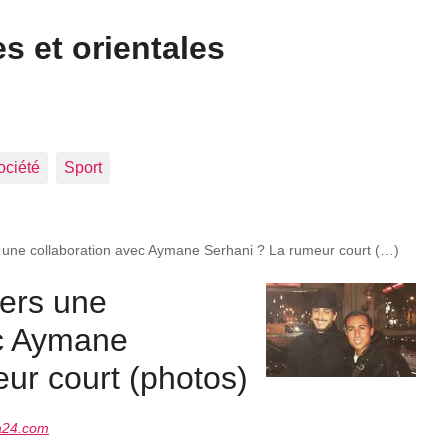
s et orientales
ociété
Sport
 une collaboration avec Aymane Serhani ? La rumeur court (…)
ers une
ec Aymane
ur court (photos)
a24.com