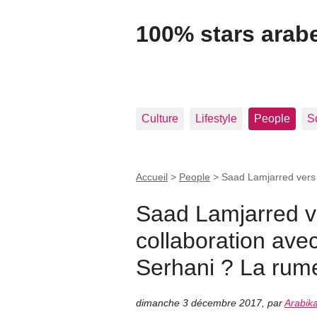
100% stars arabe
Culture
Lifestyle
People
S
Accueil
>
People
>
Saad Lamjarred vers
Saad Lamjarred v
collaboration av
Serhani ? La rume
dimanche 3 décembre 2017
,
par
Arabik