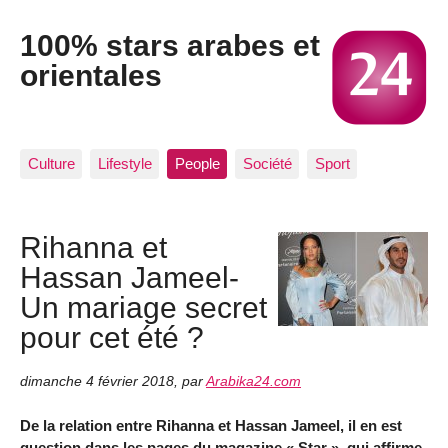
100% stars arabes et
orientales
Culture
Lifestyle
People
Société
Sport
Rihanna et
Hassan Jameel-
Un mariage secret
pour cet été ?
dimanche 4 février 2018
,
par
Arabika24.com
De la relation entre Rihanna et Hassan Jameel, il en est
question dans les pages du magazine « Star », qui affirme