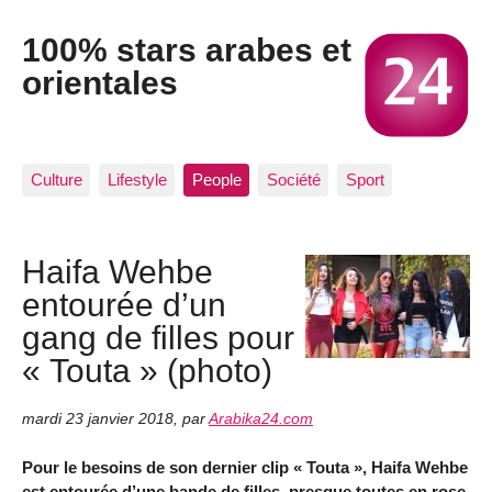
100% stars arabes et
orientales
Culture
Lifestyle
People
Société
Sport
Haifa Wehbe
entourée d’un
gang de filles pour
« Touta » (photo)
mardi 23 janvier 2018
,
par
Arabika24.com
Pour le besoins de son dernier clip « Touta », Haifa Wehbe
est entourée d’une bande de filles, presque toutes en rose.