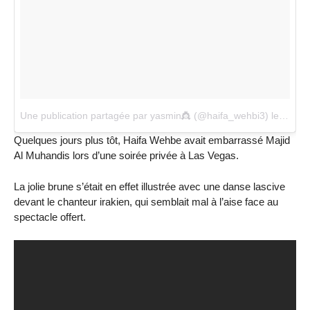
Une publication partagée par yasmin👸 (@haifa_wehbi3)
le
7 Mar
Quelques jours plus tôt, Haifa Wehbe avait embarrassé Majid
Al Muhandis lors d’une soirée privée à Las Vegas.
La jolie brune s’était en effet illustrée avec une danse lascive
devant le chanteur irakien, qui semblait mal à l’aise face au
spectacle offert.