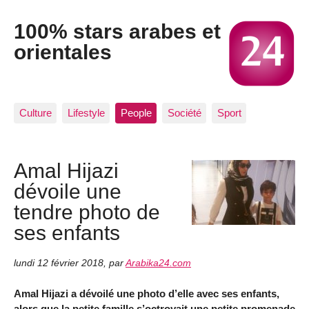
100% stars arabes et
orientales
Culture
Lifestyle
People
Société
Sport
Amal Hijazi
dévoile une
tendre photo de
ses enfants
lundi 12 février 2018
,
par
Arabika24.com
Amal Hijazi a dévoilé une photo d’elle avec ses enfants,
alors que la petite famille s’octroyait une petite promenade