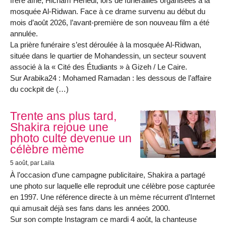
frère aîné, Hicham Henedi, lors de funérailles organisées à la
mosquée Al-Ridwan. Face à ce drame survenu au début du
mois d’août 2026, l’avant-première de son nouveau film a été
annulée.
La prière funéraire s’est déroulée à la mosquée Al-Ridwan,
située dans le quartier de Mohandessin, un secteur souvent
associé à la « Cité des Étudiants » à Gizeh / Le Caire.
Sur Arabika24 : Mohamed Ramadan : les dessous de l’affaire
du cockpit de (…)
Trente ans plus tard,
Shakira rejoue une
photo culte devenue un
célèbre mème
5 août
, par Laila
À l’occasion d’une campagne publicitaire, Shakira a partagé
une photo sur laquelle elle reproduit une célèbre pose capturée
en 1997. Une référence directe à un mème récurrent d’Internet
qui amusait déjà ses fans dans les années 2000.
Sur son compte Instagram ce mardi 4 août, la chanteuse